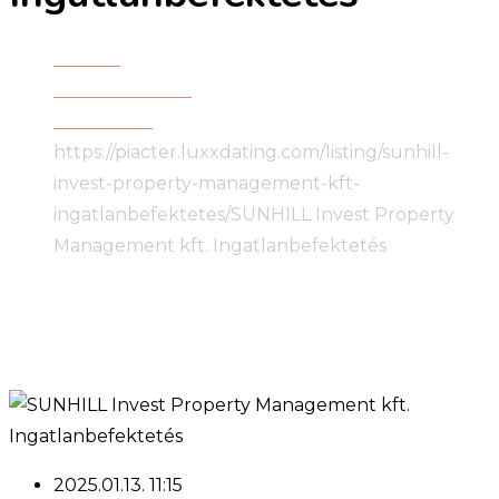
Főoldal
Összes hirdetés
Befektetés
https://piacter.luxxdating.com/listing/sunhill-
invest-property-management-kft-
ingatlanbefektetes/
SUNHILL Invest Property
Management kft. Ingatlanbefektetés
2025.01.13. 11:15