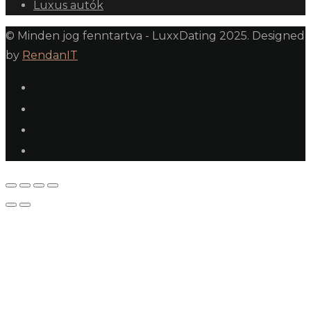
Luxus autók
© Minden jog fenntartva - LuxxDating 2025. Designed
by
RendanIT