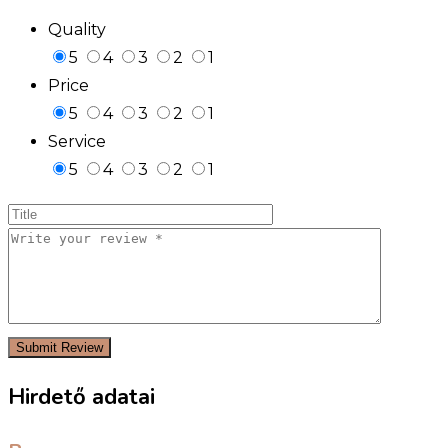
Quality
5
4
3
2
1
Price
5
4
3
2
1
Service
5
4
3
2
1
Hirdető adatai