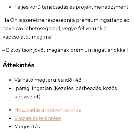
Teljes körű tanácsadás és projektmenedzsment
Ha Ön is szeretne részesedni a prémium ingatlanpiac
növekvő lehetőségeiből, vegye fel velünk a
kapcsolatot még ma!
– Biztosítson jövőt magának prémium ingatlanokkal!
Áttekintés
Várható megtérülési idő :
48
Iparág:
Ingatlan (Kezelés, bérbeadás, közös
képviselet)
Hozzáadás a kedvencekhez
Visszaélés jelentése
Megosztás