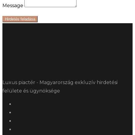
Message
Hirdetés feladása
Luxus piactér - Magyarország exkluzív hirdetési
felülete és ügynöksége