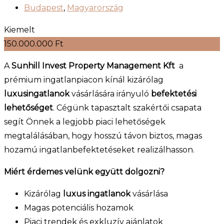
Budapest
,
Magyarország
Kiemelt
150.000.000
Ft
A
Sunhill Invest Property Management Kft
a
prémium ingatlanpiacon kínál kizárólag
luxusingatlanok
vásárlására irányuló
befektetési
lehetőséget
. Cégünk tapasztalt szakértői csapata
segít Önnek a legjobb piaci lehetőségek
megtalálásában, hogy hosszú távon biztos, magas
hozamú ingatlanbefektetéseket realizálhasson.
Miért érdemes velünk együtt dolgozni?
Kizárólag
luxus ingatlanok
vásárlása
Magas potenciális hozamok
Piaci trendek és exkluzív ajánlatok