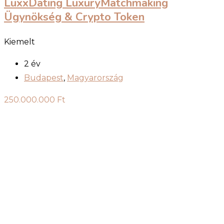
LuxxDating LuxuryMatchmaking
Ügynökség & Crypto Token
Kiemelt
2 év
Budapest
,
Magyarország
250.000.000
Ft