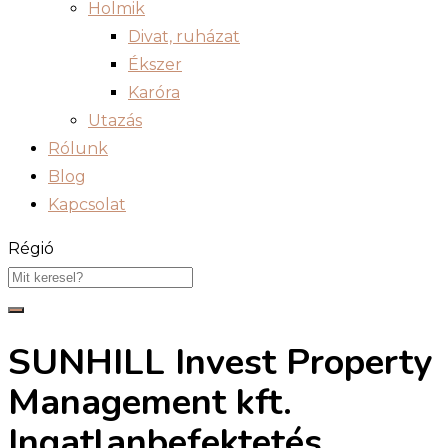
Holmik
Divat, ruházat
Ékszer
Karóra
Utazás
Rólunk
Blog
Kapcsolat
Régió
SUNHILL Invest Property
Management kft.
Ingatlanbefektetés