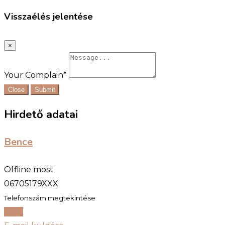
Visszaélés jelentése
×
Your Complain
*
Close
Submit
Hirdető adatai
Bence
Offline most
06705179XXX
Telefonszám megtekintése
Chat