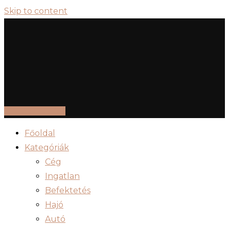
Skip to content
Hirdetés feladás
Főoldal
Kategóriák
Cég
Ingatlan
Befektetés
Hajó
Autó